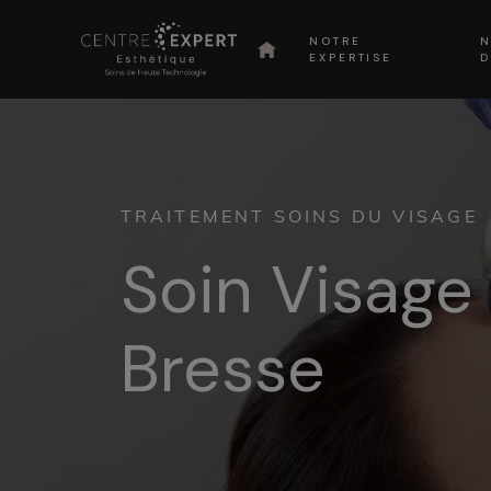
NOTRE
N
EXPERTISE
D
TRAITEMENT SOINS DU VISAGE
Soin Visage
Bresse