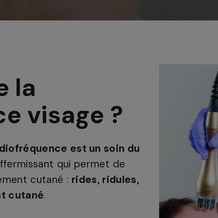
 la
e visage ?
radiofréquence est un soin du
ffermissant qui permet de
ssement cutané :
rides, ridules,
nt cutané
.