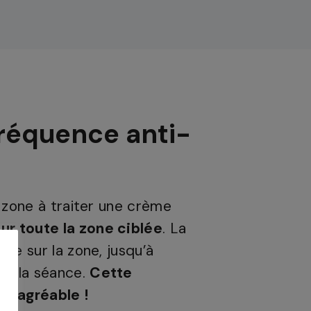
réquence anti-
 zone à traiter une crème
r toute la zone ciblée
. La
ée sur la zone, jusqu’à
de la séance.
Cette
t agréable !