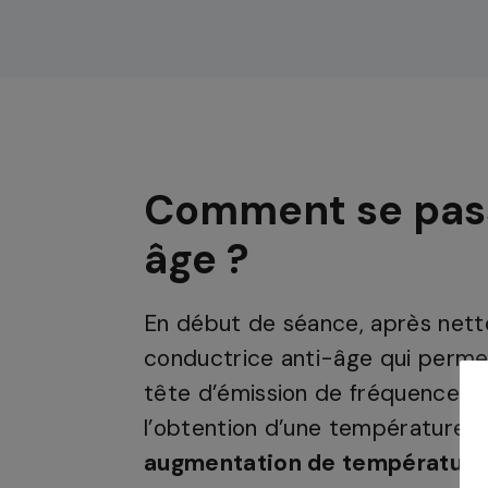
Comment se pass
âge ?
En début de séance, après netto
conductrice anti-âge qui perme
tête d’émission de fréquences é
l’obtention d’une température 
augmentation de température e