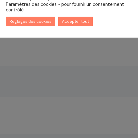
Paramètres des cookies » pour fournir un consentement
t ressenti dès la fin de la séance, qui dure e
contrôlé.
saire,
vous pourrez reprendre vos activités d
Réglages des cookies
Accepter tout