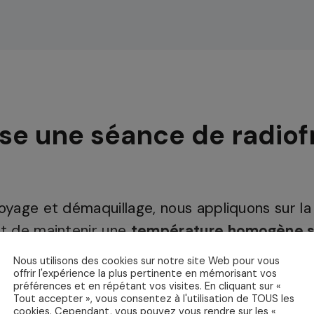
e une séance de radiof
yage et démaquillage, nous appliquons sur la
t de maintenir une
température homogène su
lectromagnétiques est alors passée et repass
Nous utilisons des cookies sur notre site Web pour vous
externe de
39 à 42°C
pendant toute la durée 
offrir l'expérience la plus pertinente en mémorisant vos
préférences et en répétant vos visites. En cliquant sur «
st absolument indolore, et est même plutô
Tout accepter », vous consentez à l'utilisation de TOUS les
cookies. Cependant, vous pouvez vous rendre sur les «