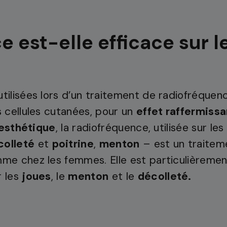
 est-elle efficace sur le
tilisées lors d’un traitement de radiofréque
 cellules cutanées, pour un
effet raffermiss
 esthétique
, la radiofréquence, utilisée sur le
colleté
et
poitrine
,
menton
– est un traitem
e chez les femmes. Elle est particulièrement
r les
joues
, le
menton
et le
décolleté.