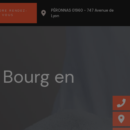
PÉRONNAS
01960
-
747 Avenue de
DRE RENDEZ-
Lyon
VOUS
 Bourg en