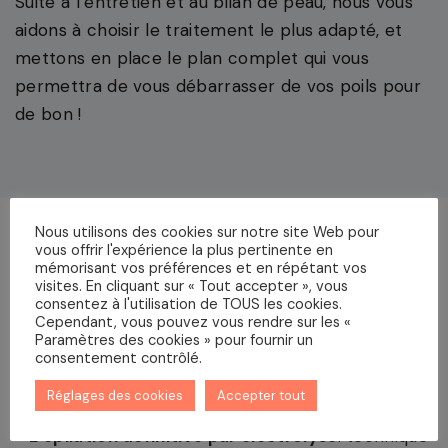
Suite à l’entretien et au bilan de peau, nous vous
aidons à choisir le traitement le plus adapté, et
mettons en place le plan complet qui vous
permettra de vous débarrasser de vos poils pour
de bon !
Nous utilisons des cookies sur notre site Web pour
Quelles méthodes
vous offrir l'expérience la plus pertinente en
mémorisant vos préférences et en répétant vos
d’épilation définitive sont
visites. En cliquant sur « Tout accepter », vous
consentez à l'utilisation de TOUS les cookies.
disponibles ?
Cependant, vous pouvez vous rendre sur les «
Paramètres des cookies » pour fournir un
consentement contrôlé.
Nous proposons deux types de traitements
Réglages des cookies
Accepter tout
d’épilation définitive :
L’épilation définitive par électrolyse
: technique